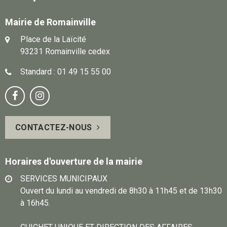
Mairie de Romainville
Place de la Laïcité
93231 Romainville cedex
Standard : 01 49 15 55 00
Notre
Suivez-


page
vous
CONTACTEZ-NOUS
Facebook
sur
Instagram
Horaires d'ouverture de la mairie
SERVICES MUNICIPAUX
Ouvert du lundi au vendredi de 8h30 à 11h45 et de 13h30
à 16h45.