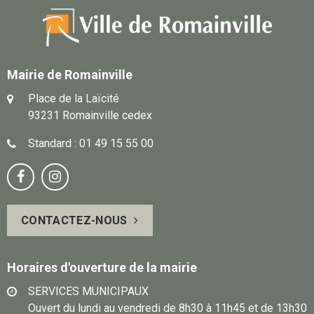
Mairie de Romainville
Place de la Laïcité
93231 Romainville cedex
Standard : 01 49 15 55 00
Notre
Suivez-


page
vous
CONTACTEZ-NOUS
Facebook
sur
Instagram
Horaires d'ouverture de la mairie
SERVICES MUNICIPAUX
Ouvert du lundi au vendredi de 8h30 à 11h45 et de 13h30