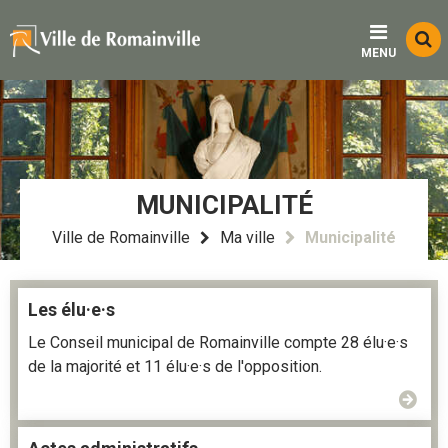
Menu
Contenu
Recherche
Fo
MENU
d
re
MUNICIPALITÉ
Ville de Romainville
Ma ville
Municipalité
Les élu·e·s
Le Conseil municipal de Romainville compte 28 élu·e·s
de la majorité et 11 élu·e·s de l'opposition.