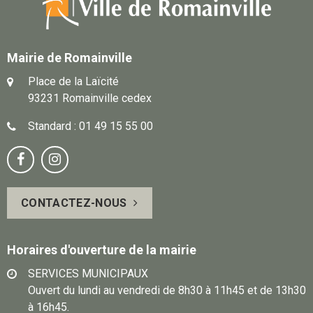
Mairie de Romainville
Place de la Laïcité
93231 Romainville cedex
Standard : 01 49 15 55 00
Notre
Suivez-


page
vous
CONTACTEZ-NOUS
Facebook
sur
Instagram
Horaires d'ouverture de la mairie
SERVICES MUNICIPAUX
Ouvert du lundi au vendredi de 8h30 à 11h45 et de 13h30
à 16h45.