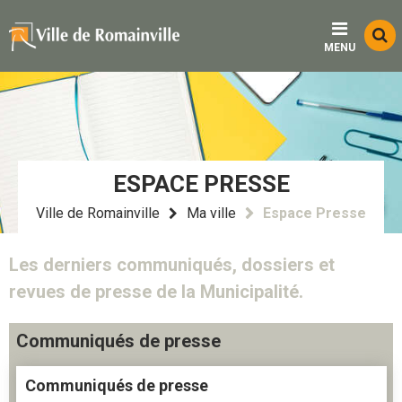
Menu
Contenu
Recherche
Fo
MENU
d
re
ESPACE PRESSE
Ville de Romainville
Ma ville
Espace Presse
Les derniers communiqués, dossiers et
revues de presse de la Municipalité.
Communiqués de presse
Communiqués de presse