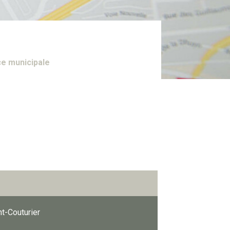
ce municipale
nt-Couturier