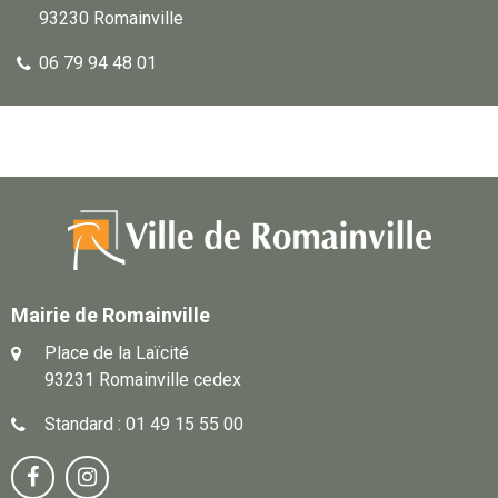
93230 Romainville
06 79 94 48 01
Mairie de Romainville
Place de la Laïcité
93231 Romainville cedex
Standard : 01 49 15 55 00
Notre
Suivez-

