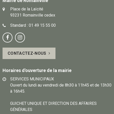
Mairie de Romainville
Place de la Laïcité
93231 Romainville cedex
Standard : 01 49 15 55 00
Notre
Suivez-


page
vous
CONTACTEZ-NOUS
Facebook
sur
Instagram
Horaires d'ouverture de la mairie
SERVICES MUNICIPAUX
Ouvert du lundi au vendredi de 8h30 à 11h45 et de 13h30
à 16h45.
GUICHET UNIQUE ET DIRECTION DES AFFAIRES
GÉNÉRALES