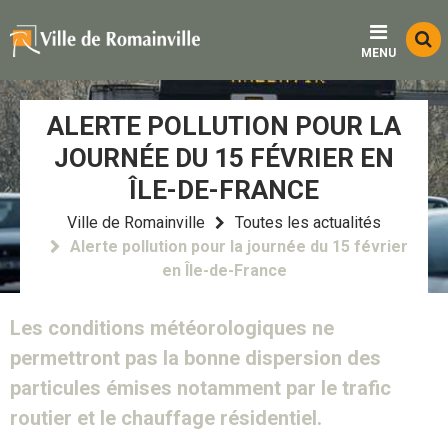
Menu
Contenu
Recherche
Fo
MENU
d
re
ALERTE POLLUTION POUR LA
JOURNÉE DU 15 FÉVRIER EN
ÎLE-DE-FRANCE
Ville de Romainville
Toutes les actualités
Alerte pollution pour la journée du 15 février
en Île-de-France
Les conditions météorologiques ne
permettront pas la bonne dispersion des
particules émises notamment par le trafic
routier et le chauffage résidentiel.