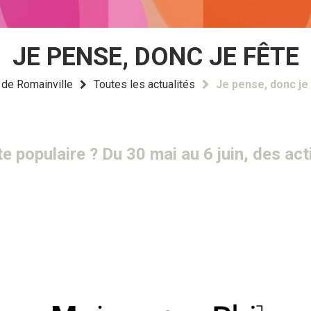
JE PENSE, DONC JE FÊTE
e de Romainville
Toutes les actualités
Je pense, donc je
te populaire ? Du 30 mai au 6 juin, des ac