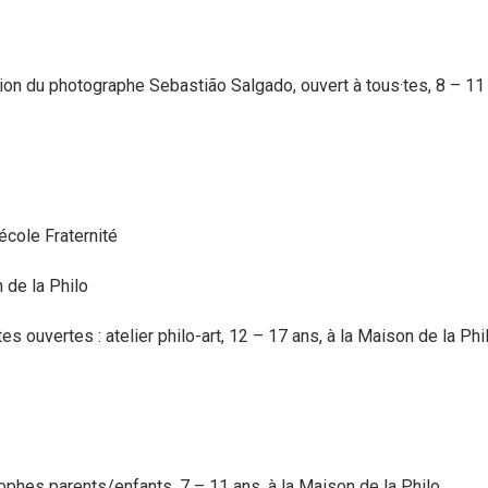
ition du photographe Sebastião Salgado, ouvert à tous·tes, 8 – 11 
école Fraternité
n de la Philo
 ouvertes : atelier philo-art, 12 – 17 ans, à la Maison de la Phi
phes parents/enfants, 7 – 11 ans, à la Maison de la Philo