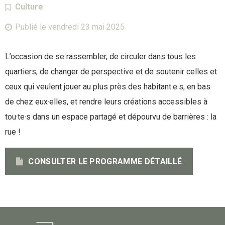
Catégorie :
Culture
Publié le
vendredi 23 mai 2025
L’occasion de se rassembler, de circuler dans tous les
quartiers, de changer de perspective et de soutenir celles et
ceux qui veulent jouer au plus près des habitant·e·s, en bas
de chez eux·elles, et rendre leurs créations accessibles à
tou·te·s dans un espace partagé et dépourvu de barrières : la
rue !
CONSULTER LE PROGRAMME DÉTAILLÉ