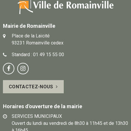
Mairie de Romainville
Place de la Laïcité
93231 Romainville cedex
Standard : 01 49 15 55 00
Notre
Suivez-


page
vous
CONTACTEZ-NOUS
Facebook
sur
Instagram
Horaires d'ouverture de la mairie
SERVICES MUNICIPAUX
Ouvert du lundi au vendredi de 8h30 à 11h45 et de 13h30
à 16h45.