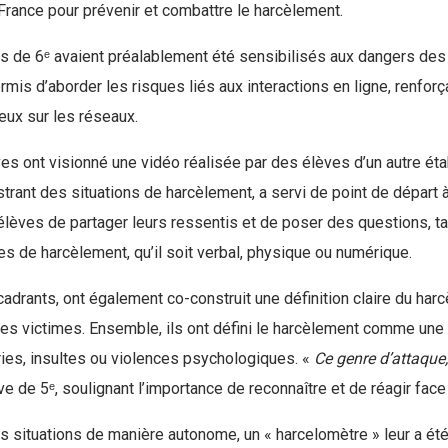
France pour prévenir et combattre le harcèlement.
s de 6ᵉ avaient préalablement été sensibilisés aux dangers des 
is d’aborder les risques liés aux interactions en ligne, renforça
ux sur les réseaux.
lèves ont visionné une vidéo réalisée par des élèves d’un autre 
strant des situations de harcèlement, a servi de point de départ
lèves de partager leurs ressentis et de poser des questions, ta
 de harcèlement, qu’il soit verbal, physique ou numérique.
adrants, ont également co-construit une définition claire du har
es victimes. Ensemble, ils ont défini le harcèlement comme une 
ies, insultes ou violences psychologiques. «
Ce genre d’attaque, 
e de 5ᵉ, soulignant l’importance de reconnaître et de réagir face 
es situations de manière autonome, un « harcelomètre » leur a été