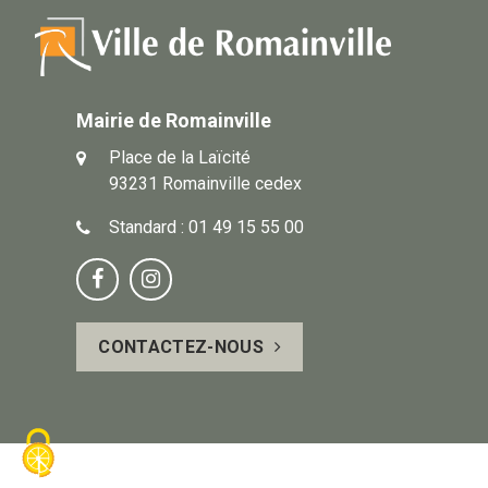
Mairie de Romainville
Place de la Laïcité
93231 Romainville cedex
Standard : 01 49 15 55 00
Notre
Suivez-


page
vous
CONTACTEZ-NOUS
Facebook
sur
Instagram