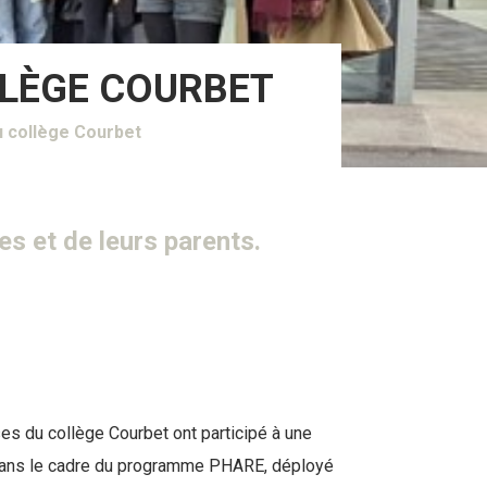
LLÈGE COURBET
u collège Courbet
es et de leurs parents.
ses du collège Courbet ont participé à une
it dans le cadre du programme PHARE, déployé