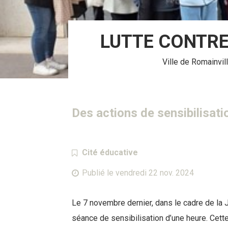
LUTTE CONTRE
Ville de Romainvil
Des actions de sensibilisati
Catégorie :
Cité éducative
Publié le
vendredi 22 nov. 2024
Le 7 novembre dernier, dans le cadre de la J
séance de sensibilisation d’une heure. Cett