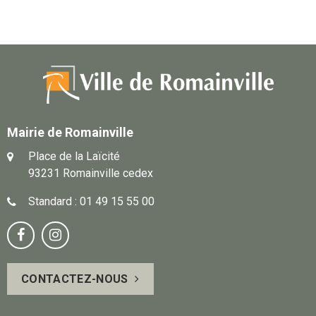
Mairie de Romainville
Place de la Laïcité
93231 Romainville cedex
Standard : 01 49 15 55 00
Notre
Suivez-


page
vous
CONTACTEZ-NOUS
Facebook
sur
Instagram