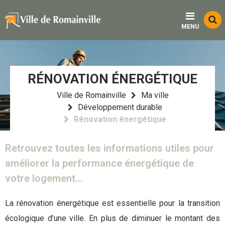
Menu
Contenu
Recherche
Fo
MENU
d
re
RÉNOVATION ÉNERGÉTIQUE
Ville de Romainville
Ma ville
Développement durable
Rénovation énergétique
Retrouvez toutes les informations utiles pour
améliorer la performance énergétique de
votre logement...
La rénovation énergétique est essentielle pour la transition
écologique d’une ville. En plus de diminuer le montant des