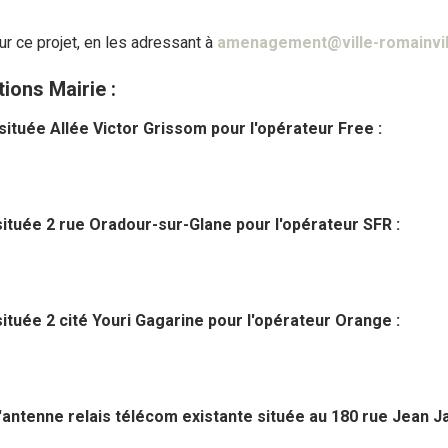
r ce projet, en les adressant à
amenagement@ville-romainvill
ions Mairie :
 située
Allée Victor Grissom
pour l'opérateur Free :
située
2 rue Oradour-sur-Glane
pour l'opérateur SFR :
située 2 cité Youri Gagarine pour l'opérateur Orange :
'antenne relais télécom existante située au 180 rue Jean J