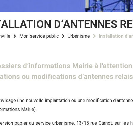
TALLATION D’ANTENNES RE
nville
Mon service public
Urbanisme
Installation d’
siers d’informations Mairie à l'attention 
ations ou modifications d’antennes relais
visage une nouvelle implantation ou une modification d’antennes r
formations Mairie).
rsion papier au service urbanisme, 13/15 rue Carnot, sur les ho