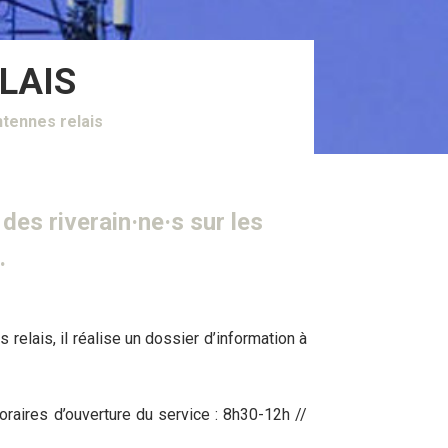
LAIS
antennes relais
des riverain·ne·s sur les
.
elais, il réalise un dossier d’information à
raires d’ouverture du service : 8h30-12h //