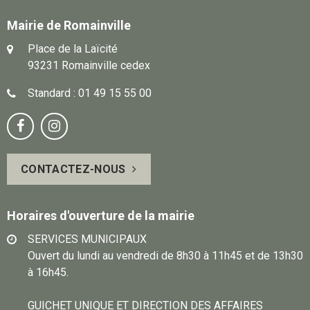
Mairie de Romainville
Place de la Laïcité
93231 Romainville cedex
Standard : 01 49 15 55 00
Notre
Suivez-


page
vous
CONTACTEZ-NOUS
Facebook
sur
Instagram
Horaires d'ouverture de la mairie
SERVICES MUNICIPAUX
Ouvert du lundi au vendredi de 8h30 à 11h45 et de 13h30
à 16h45.
GUICHET UNIQUE ET DIRECTION DES AFFAIRES