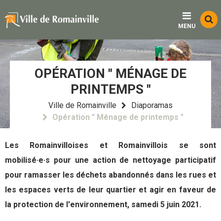
Menu
Contenu
Recherche
Fo
MENU
d
re
OPÉRATION " MÉNAGE DE
PRINTEMPS "
Ville de Romainville
Diaporamas
Opération " Ménage de printemps "
Les Romainvilloises et Romainvillois se sont
mobilisé·e·s pour une action de nettoyage participatif
pour ramasser les déchets abandonnés dans les rues et
les espaces verts de leur quartier et agir en faveur de
la protection de l'environnement, samedi 5 juin 2021.