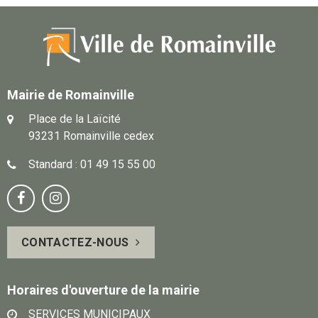
Mairie de Romainville
Place de la Laïcité
93231 Romainville cedex
Standard : 01 49 15 55 00
Notre
Suivez-


page
vous
CONTACTEZ-NOUS
Facebook
sur
Instagram
Horaires d'ouverture de la mairie
SERVICES MUNICIPAUX