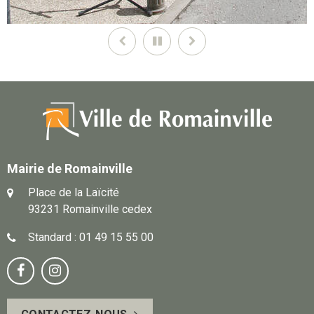
Précédent
Pause
Suivant
Mairie de Romainville
Place de la Laïcité
93231 Romainville cedex
Standard : 01 49 15 55 00
Notre
Suivez-


page
vous