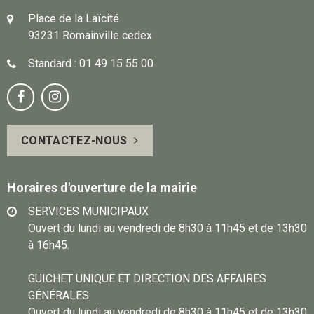
Place de la Laïcité
93231 Romainville cedex
Standard : 01 49 15 55 00
Notre
Suivez-


page
vous
CONTACTEZ-NOUS
Facebook
sur
Instagram
Horaires d'ouverture de la mairie
SERVICES MUNICIPAUX
Ouvert du lundi au vendredi de 8h30 à 11h45 et de 13h30
à 16h45.
GUICHET UNIQUE ET DIRECTION DES AFFAIRES
GÉNÉRALES
Ouvert du lundi au vendredi de 8h30 à 11h45 et de 13h30