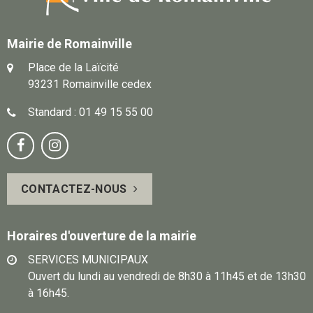
Mairie de Romainville
Place de la Laïcité
93231 Romainville cedex
Standard : 01 49 15 55 00
Notre
Suivez-


page
vous
CONTACTEZ-NOUS
Facebook
sur
Instagram
Horaires d'ouverture de la mairie
SERVICES MUNICIPAUX
Ouvert du lundi au vendredi de 8h30 à 11h45 et de 13h30
à 16h45.