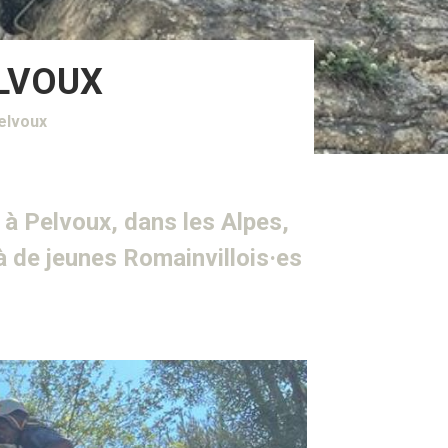
ELVOUX
Pelvoux
r à Pelvoux, dans les Alpes,
à de jeunes Romainvillois·es