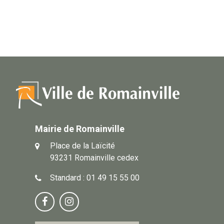
Mairie de Romainville
Place de la Laïcité
93231 Romainville cedex
Standard : 01 49 15 55 00
Notre
Suivez-


page
vous