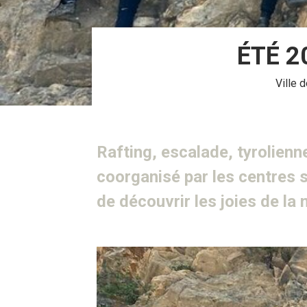
ÉTÉ 2
Ville 
Rafting, escalade, tyrolienne
coorganisé par les centres 
de découvrir les joies de la