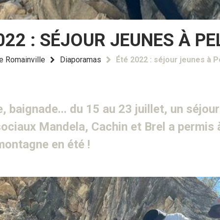
022 : SÉJOUR JEUNES À P
de Romainville
Diaporamas
Été 2022 : séjour jeunes à 
, baignade... du 15 au 23 juillet, un séjou
sociaux Mandela, Cachin et Brel a permis 
 montagne en été !