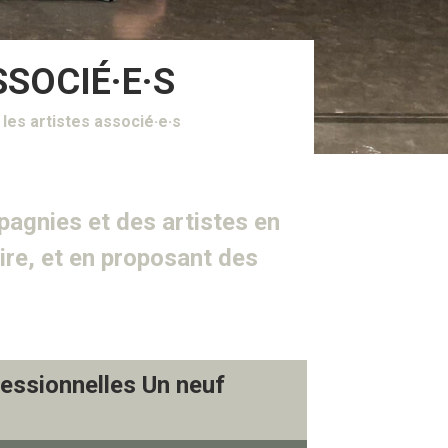
SSOCIÉ·E·S
les artistes associé·e·s
pagnies et des artistes en
ire, et en proposant des
essionnelles Un neuf