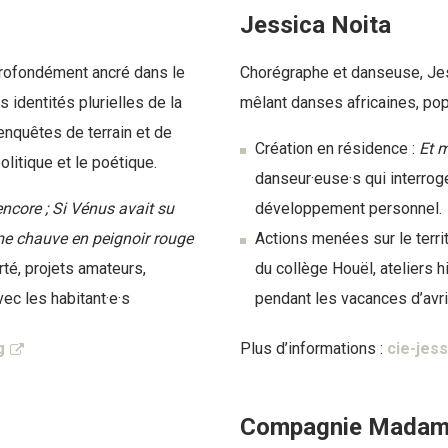
Jessica Noita
rofondément ancré dans le
Chorégraphe et danseuse, Jes
s identités plurielles de la
mêlant danses africaines, po
enquêtes de terrain et de
Création en résidence :
Et 
olitique et le poétique.
danseur·euse·s qui interrog
ncore ; Si Vénus avait su
développement personnel.
me chauve en peignoir rouge
Actions menées sur le territ
rté, projets amateurs,
du collège Houël, ateliers h
c les habitant·e·s
pendant les vacances d’avril.
g
Plus d’informations :
cie-jes
Compagnie Madame