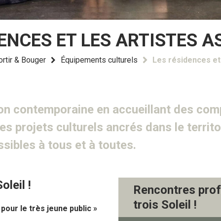
ENCES ET LES ARTISTES A
ortir & Bouger
Équipements culturels
Les résidences et 
tion contemporaine en accueillant des com
s projets culturels ancrés dans le territo
sibles à tous et à toutes.
oleil !
Rencontres prof
trois Soleil !
pour le très jeune public »