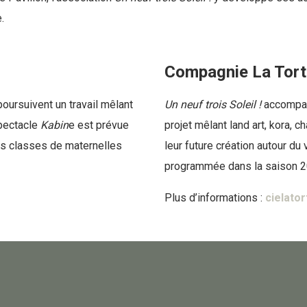
.
Compagnie La Tor
poursuivent un travail mêlant
Un neuf trois Soleil !
accompag
spectacle
Kabin
e est prévue
projet mêlant land art, kora, 
es classes de maternelles
leur future création autour du 
programmée dans la saison 2
Plus d’informations :
cielato