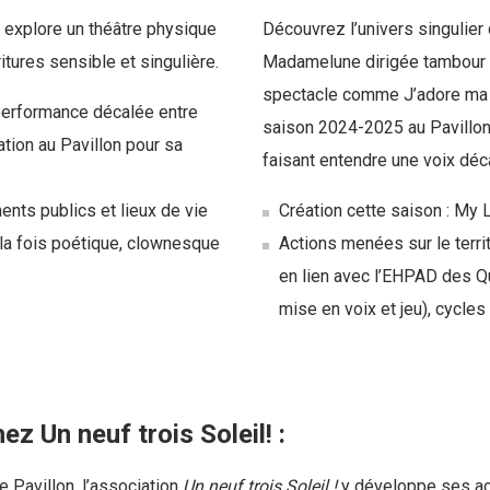
explore un théâtre physique
Découvrez l’univers singulier
tures sensible et singulière.
Madamelune dirigée tambour b
spectacle comme J’adore ma V
erformance décalée entre
saison 2024-2025 au Pavillon e
tion au Pavillon pour sa
faisant entendre une voix déca
ents publics et lieux de vie
Création cette saison : My 
 la fois poétique, clownesque
Actions menées sur le terri
en lien avec l’EHPAD des Qua
mise en voix et jeu), cycles 
 Un neuf trois Soleil! :
le Pavillon, l’association
Un neuf trois Soleil !
y développe ses act