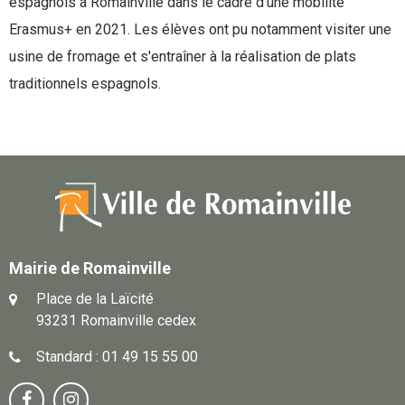
espagnols à Romainville dans le cadre d’une mobilité
Erasmus+ en 2021. Les élèves ont pu notamment visiter une
usine de fromage et s'entraîner à la réalisation de plats
traditionnels espagnols.
Mairie de Romainville
Place de la Laïcité
93231 Romainville cedex
Standard : 01 49 15 55 00
Notre
Suivez-

