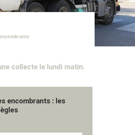
 encombrants
ne collecte le lundi matin.
es encombrants : les
règles