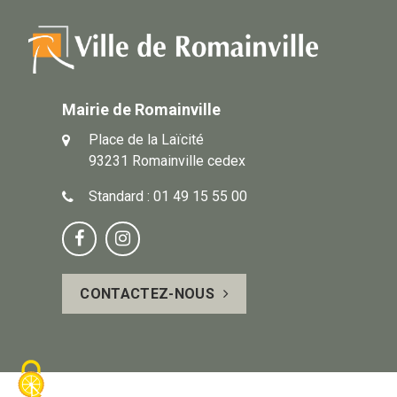
Mairie de Romainville
Place de la Laïcité
93231 Romainville cedex
Standard : 01 49 15 55 00
Notre
Suivez-


page
vous
CONTACTEZ-NOUS
Facebook
sur
Instagram