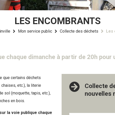
LES ENCOMBRANTS
nville
Mon service public
Collecte des déchets
Les
ue chaque dimanche à partir de 20h pour u
 que certains déchets
Collecte d
haises, etc.), la literie
nouvelles 
 sol (moquette, tapis, etc.),
anches en bois.
ur la voie publique chaque